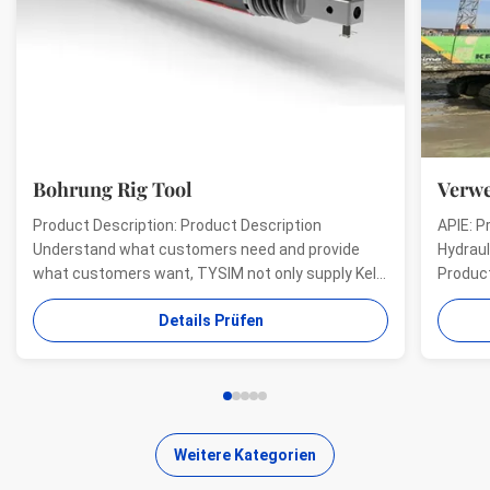
Bohrung Rig Tool
Verwe
Product Description: Product Description
APIE: P
Understand what customers need and provide
Hydraul
what customers want, TYSIM not only supply Kelly
Product
bars for drill rigs of world’s top brands, but also
offer a
Details Prüfen
provide one-stop solution for the world foundation
providi
construction users. While providing customized
needs o
quality products, ...
...
Weitere Kategorien