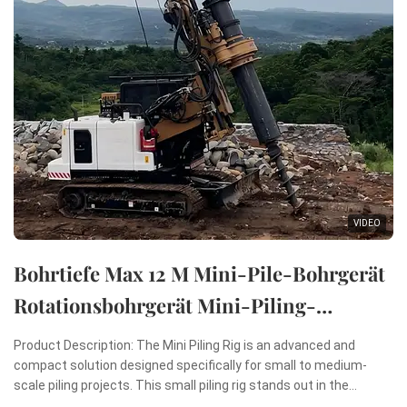
VIDEO
Bohrtiefe Max 12 M Mini-Pile-Bohrgerät
Rotationsbohrgerät Mini-Piling-
Maschine
Product Description: The Mini Piling Rig is an advanced and
compact solution designed specifically for small to medium-
scale piling projects. This small piling rig stands out in the
construction industry due to its remarkable combination of