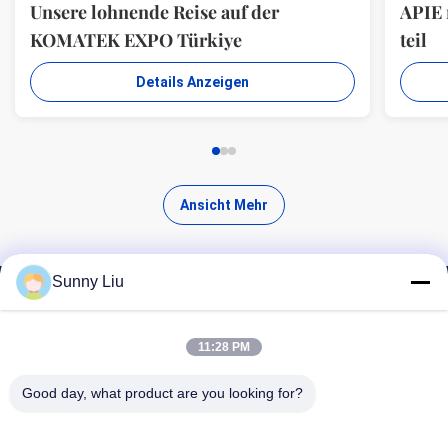
Unsere lohnende Reise auf der
APIE
KOMATEK EXPO Türkiye
teil
Details Anzeigen
Ansicht Mehr
Sunny Liu
Finde hochwertige Produkte
11:28 PM
Good day, what product are you looking for?
Suchen