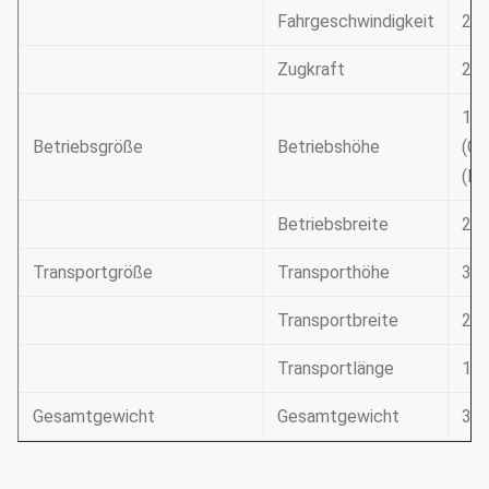
Fahrgeschwindigkeit
20,
Zugkraft
204
18
Betriebsgröße
Betriebshöhe
(C
(Ro
Betriebsbreite
29
Transportgröße
Transporthöhe
35
Transportbreite
29
Transportlänge
13
Gesamtgewicht
Gesamtgewicht
35 