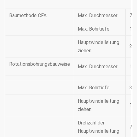
Baumethode CFA
Max. Durchmesser
70
Max. Bohrtiefe
15
Hauptwindelleitung
240
ziehen
Rotationsbohrungsbauweise
Max. Durchmesser
13
Max. Bohrtiefe
37
Hauptwindelleitung
120
ziehen
Drehzahl der
78 
Hauptwindelleitung