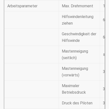
Arbeitsparameter
Max. Drehmoment
125
Hilfswindenleitung
60 
ziehen
Geschwindigkeit der
60 
Hilfswinde
Mastenneigung
±3°
(seitlich)
Mastenneigung
3°
(vorwärts)
Maximaler
34
Betriebsdruck
Druck des Piloten
3.9