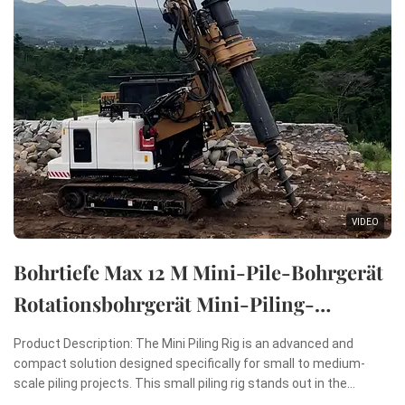
VIDEO
Bohrtiefe Max 12 M Mini-Pile-Bohrgerät
Rotationsbohrgerät Mini-Piling-
Maschine
Product Description: The Mini Piling Rig is an advanced and
compact solution designed specifically for small to medium-
scale piling projects. This small piling rig stands out in the
construction industry due to its remarkable combination of