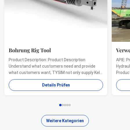
Bohrung Rig Tool
Verwe
Product Description: Product Description
APIE: P
Understand what customers need and provide
Hydraul
what customers want, TYSIM not only supply Kelly
Product
bars for drill rigs of world’s top brands, but also
offer a
Details Prüfen
provide one-stop solution for the world foundation
providi
construction users. While providing customized
needs o
quality products, ...
...
Weitere Kategorien