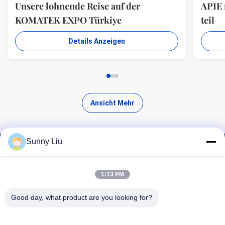
Unsere lohnende Reise auf der
APIE
KOMATEK EXPO Türkiye
teil
Details Anzeigen
Ansicht Mehr
Sunny Liu
Finde hochwertige Produkte
1:13 PM
Good day, what product are you looking for?
Suchen