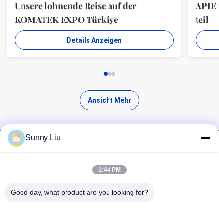
Unsere lohnende Reise auf der
APIE
KOMATEK EXPO Türkiye
teil
Details Anzeigen
Ansicht Mehr
Sunny Liu
Finde hochwertige Produkte
1:44 PM
Good day, what product are you looking for?
Suchen