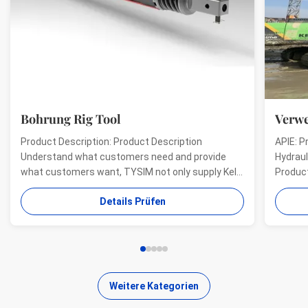
Bohrung Rig Tool
Verwe
Product Description: Product Description
APIE: P
Understand what customers need and provide
Hydraul
what customers want, TYSIM not only supply Kelly
Product
bars for drill rigs of world’s top brands, but also
offer a
Details Prüfen
provide one-stop solution for the world foundation
providi
construction users. While providing customized
needs o
quality products, ...
...
Weitere Kategorien