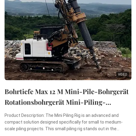
VIDEO
Bohrtiefe Max 12 M Mini-Pile-Bohrgerät
Rotationsbohrgerät Mini-Piling-
Maschine
Product Description: The Mini Piling Rig is an advanced and
compact solution designed specifically for small to medium-
scale piling projects. This small piling rig stands out in the
construction industry due to its remarkable combination of