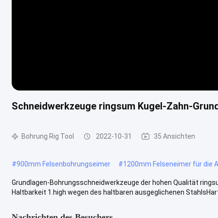
Schneidwerkzeuge ringsum Kugel-Zahn-Grun
Bohrung Rig Tool
2022-10-31
35 Ansichten
#
900mm Felsenbohrungseimer
#
1200mm Felseneimer für die 
Grundlagen-Bohrungsschneidwerkzeuge der hohen Qualität rings
Haltbarkeit 1.high wegen des haltbaren ausgeglichenen StahlsHart
Nachrichten des Besuchers