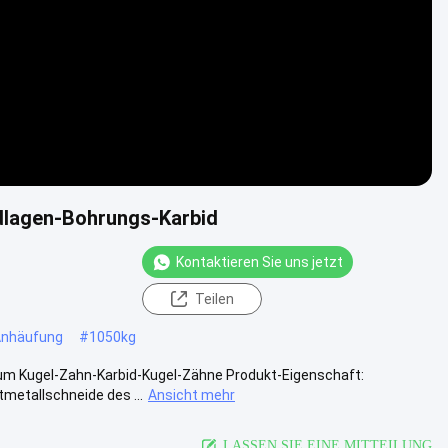
dlagen-Bohrungs-Karbid
Kontaktieren Sie uns jetzt
Teilen
Anhäufung
#
1050kg
um Kugel-Zahn-Karbid-Kugel-Zähne Produkt-Eigenschaft:
metallschneide des ...
Ansicht mehr
LASSEN SIE EINE MITTEILUNG