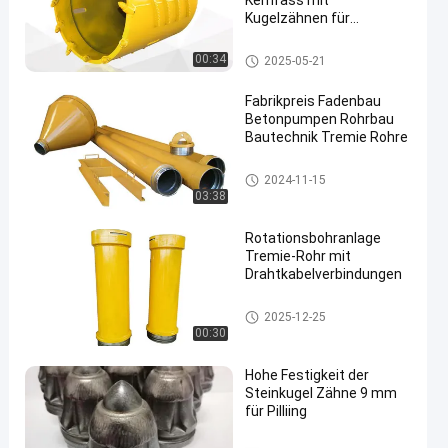
Kernfass mit
Kugelzähnen für
langweilige Piling-
Ausrüstung
Bohrung Rig Tool
00:34
2025-05-21
Fabrikpreis Fadenbau
Betonpumpen Rohrbau
Bautechnik Tremie Rohre
Bohrung Rig Tool
2024-11-15
03:38
Rotationsbohranlage
Tremie-Rohr mit
Drahtkabelverbindungen
Bohrung Rig Tool
2025-12-25
00:30
Hohe Festigkeit der
Steinkugel Zähne 9 mm
für Pilliing