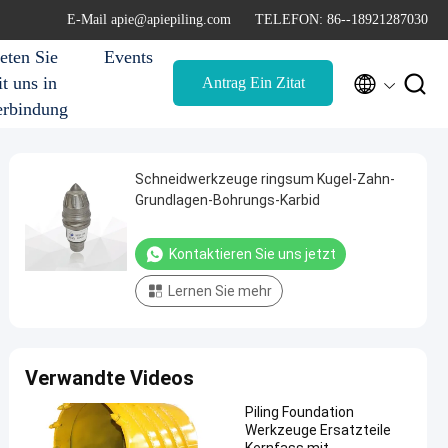
E-Mail apie@apiepiling.com
TELEFON: 86--18921287030
eten Sie
Events


t uns in
Antrag Ein Zitat
erbindung
Schneidwerkzeuge ringsum Kugel-Zahn-
Grundlagen-Bohrungs-Karbid
Kontaktieren Sie uns jetzt
Lernen Sie mehr
Verwandte Videos
Piling Foundation
Werkzeuge Ersatzteile