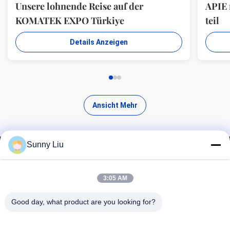
Unsere lohnende Reise auf der
APIE
KOMATEK EXPO Türkiye
teil
Details Anzeigen
Ansicht Mehr
Sunny Liu
Finde hochwertige Produkte
3:05 AM
Good day, what product are you looking for?
Suchen