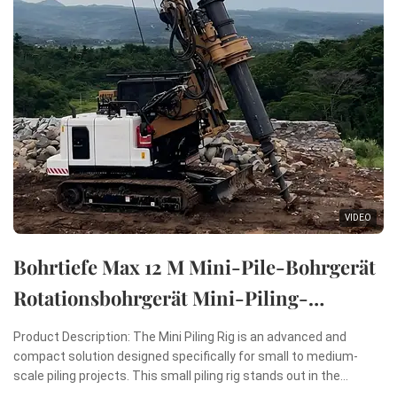
VIDEO
Bohrtiefe Max 12 M Mini-Pile-Bohrgerät
Rotationsbohrgerät Mini-Piling-
Maschine
Product Description: The Mini Piling Rig is an advanced and
compact solution designed specifically for small to medium-
scale piling projects. This small piling rig stands out in the
construction industry due to its remarkable combination of