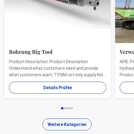
Bohrung Rig Tool
Verwe
Product Description: Product Description
APIE: P
Understand what customers need and provide
Hydraul
what customers want, TYSIM not only supply Kelly
Product
bars for drill rigs of world’s top brands, but also
offer a
Details Prüfen
provide one-stop solution for the world foundation
providi
construction users. While providing customized
needs o
quality products, ...
...
Weitere Kategorien