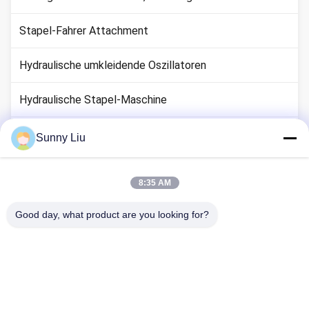
Stapel-Fahrer Attachment
Hydraulische umkleidende Oszillatoren
Hydraulische Stapel-Maschine
Pfahlgründungs-Maschine
Sunny Liu
Mikrotunnel-Bohrmaschine
8:35 AM
Ersatzteile Caterpillars
Good day, what product are you looking for?
Membranwand-Ausrüstung