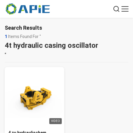
Search Results
1
Items Found For "
4t hydraulic casing oscillator
"
VIDEO
4 zu hydraulischem