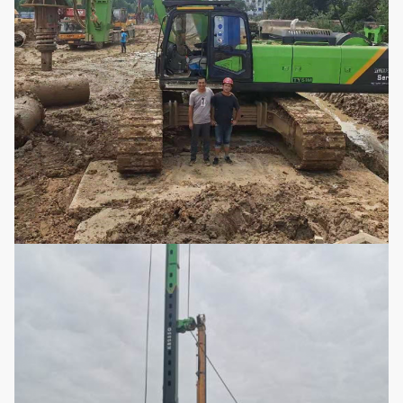
Funktionierende Höhe
Millimeter
22903
Funktionierende Breite
Millimeter
4300
Transporthöhe
Millimeter
3660
Transportbreite
Millimeter
3000
Transportlänge
Millimeter
16525
Gesamtgewicht
t
90