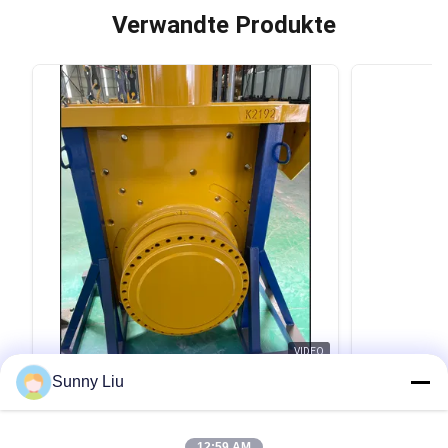
Verwandte Produkte
VIDEO
Sunny Liu
Foundation Trench Cutter hydromill
Hydromill-
Systems Gear Reducer grade Alloy
Tonnen Bo
Steel With Precision Machining Cutter
Wandstärk
Product Description: The Reduction Gearing Box
Produktbeschr
12:59 AM