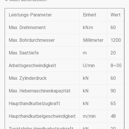
Leistungs-Parameter
Einheit
Wert
Max. Drehmoment
kN.m
60
Max. Bohrdurchmesser
Millimeter
1200
Max. Saattiefe
m
20
Arbeitsgeschwindigkeit
U/min
8~30
Max. Zylinderdruck
kN
60
Max. Hebemaschinenkapazität
kN
90
Haupthandkurbelzugkraft
kN
65
Haupthandkurbelgeschwindigkeit
m/min
48
Zusätzliche Handkurbelzugkraft
kN
20