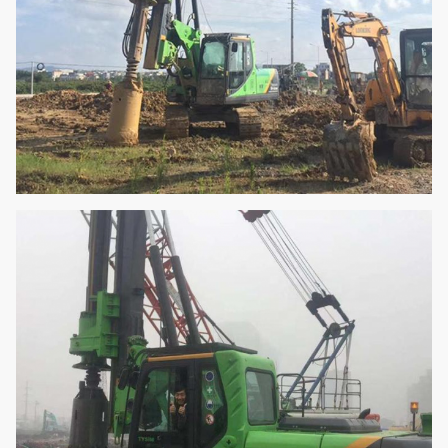
Funktionierende Breite
Millimeter
2690
Transporthöhe
Millimeter
3250
Transportbreite
Millimeter
2690
Transportlänge
Millimeter
9500
Gesamtgewicht
t
20