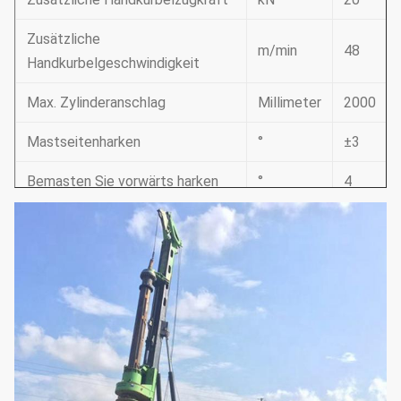
Zusätzliche
m/min
48
Handkurbelgeschwindigkeit
Max. Zylinderanschlag
Millimeter
2000
Mastseitenharken
°
±3
Bemasten Sie vorwärts harken
°
4
Systemdruck
mpa
34,3
Steuerdruck
mpa
3,9
Max. gehende Geschwindigkeit
km/h
2,8
Max. Zugkraft
kN
98
Funktionierende Höhe
Millimeter
10600