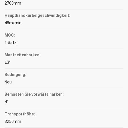
2700mm
Haupthandkurbelgeschwindigkeit:
48m/min
MOQ:
1 Satz
Mastseitenharken:
±3°
Bedingung:
Neu
Bemasten Sie vorwärts harken:
4°
Transporthöhe:
3250mm