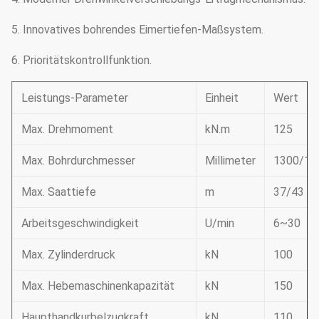
5. Innovatives bohrendes Eimertiefen-Maßsystem.
6. Prioritätskontrollfunktion.
Leistungs-Parameter
Einheit
Wert
Max. Drehmoment
kN.m
125
Max. Bohrdurchmesser
Millimeter
1300/15
Max. Saattiefe
m
37/43
Arbeitsgeschwindigkeit
U/min
6~30
Max. Zylinderdruck
kN
100
Max. Hebemaschinenkapazität
kN
150
Haupthandkurbelzugkraft
kN
110