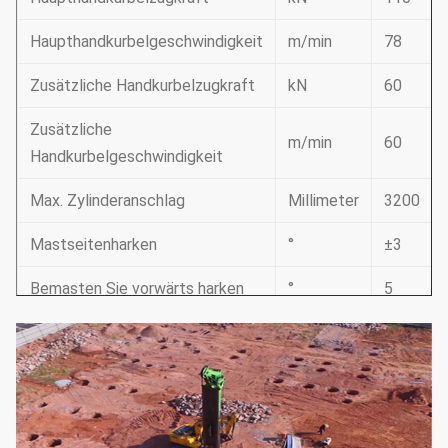
Haupthandkurbelgeschwindigkeit
m/min
78
Zusätzliche Handkurbelzugkraft
kN
60
Zusätzliche
m/min
60
Handkurbelgeschwindigkeit
Max. Zylinderanschlag
Millimeter
3200
Mastseitenharken
°
±3
Bemasten Sie vorwärts harken
°
5
Systemdruck
mpa
34,3
Steuerdruck
mpa
3,9
Max. gehende Geschwindigkeit
km/h
3