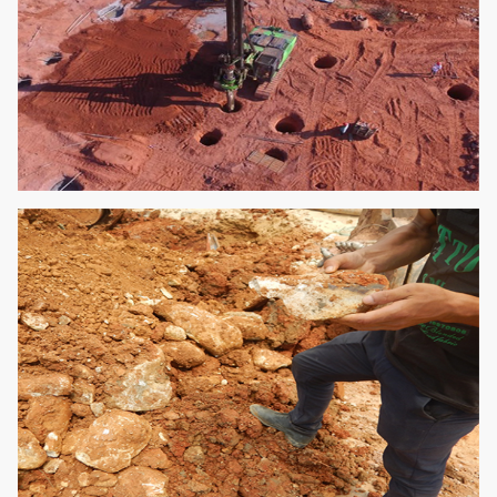
Max. Zugkraft
kN
220
Funktionierende Höhe
Millimeter
15480
Funktionierende Breite
Millimeter
3000
Transporthöhe
Millimeter
3645
Transportbreite
Millimeter
3000
Transportlänge
Millimeter
14035
Gesamtgewicht
t
35