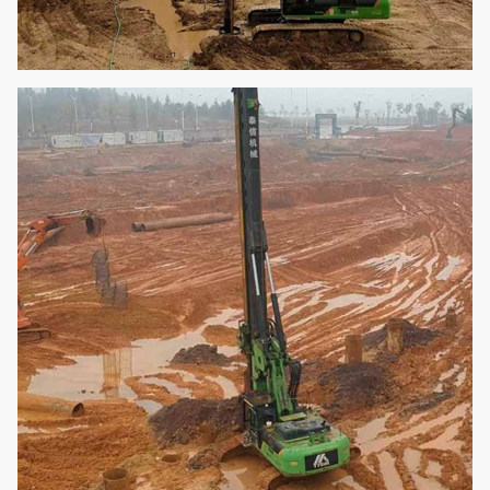
Transportlänge
Millimeter
15300
Gesamtgewicht
t
66