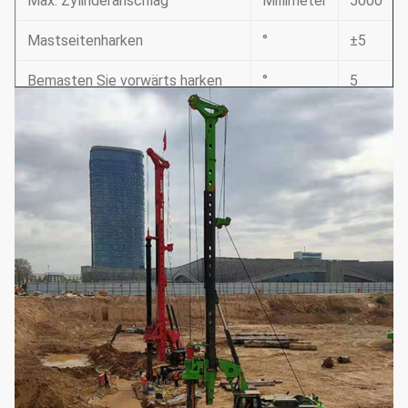
Max. Zylinderanschlag
Millimeter
5000
Mastseitenharken
°
±5
Bemasten Sie vorwärts harken
°
5
Systemdruck
mpa
35
Steuerdruck
mpa
4
Max. gehende Geschwindigkeit
km/h
2,2
Max. Zugkraft
kN
430
Funktionierende Höhe
Millimeter
21082
Funktionierende Breite
Millimeter
4300
Transporthöhe
Millimeter
3360
Transportbreite
Millimeter
3000