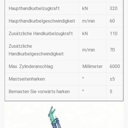
Haupthandkurbelzugkraft
kN
320
Haupthandkurbelgeschwindigkeit
m/min
60
Zusätzliche Handkurbelzugkraft
kN
110
Zusätzliche
m/min
70
Handkurbelgeschwindigkeit
Max. Zylinderanschlag
Millimeter
6000
Mastseitenharken
°
±5
Bemasten Sie vorwärts harken
°
5
Bemasten Sie rückwärts harken
°
90
Systemdruck
mpa
35