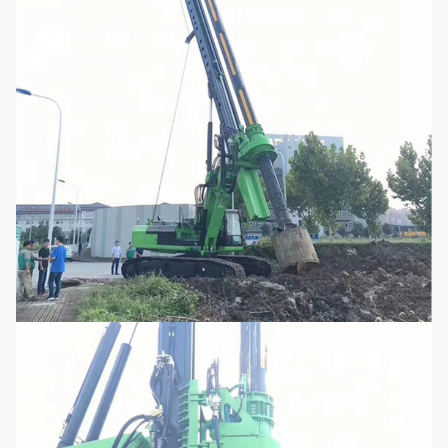
Steuerdruck
mpa
4
Gehende Geschwindigkeit des
km/h
1,4
Maximums
Max. Zugkraft
kN
585
Funktionierende Höhe
Millimeter
22605
Funktionierende Breite
Millimeter
4300
Transporthöhe
Millimeter
3646
Transportbreite
Millimeter
3000
Transportlänge
Millimeter
16505
Gesamtgewicht
t
89