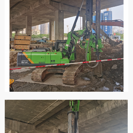
Max. Gehgeschwindigkeit
in km/h
1.5
Max. Zugkraft
kN
560
Betriebshöhe
mm
11087
Betriebsbreite
mm
4300
Transporthöhe
mm
3590
Transportbreite
mm
3000
Transportlänge
mm
10651
Gesamtgewicht
t
76