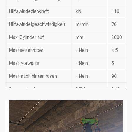
Hilfswindeziehkraft
kN
110
Hilfswindelgeschwindigkeit
m/min
70
Max. Zylinderlauf
mm
2000
Mastseitenräber
- Nein.
± 5
Mast vorwärts
- Nein.
5
Mast nach hinten rasen
- Nein.
90
Systemdruck
MPA
34.3
Druck des Piloten
MPA
3.9
Umdrehungen
Drehgeschwindigkeit
5
pro Minute