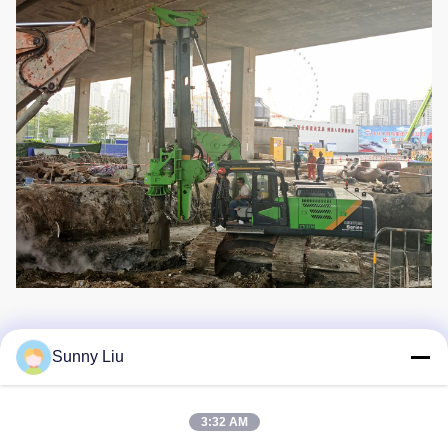
Sunny Liu
Häufig gestellte Fragen
1
: Was ist die Garantie für die
Drehbohranlage?
3:32 AM
Die Garantiezeit für neue Maschinen beträgt ein Jahr oder