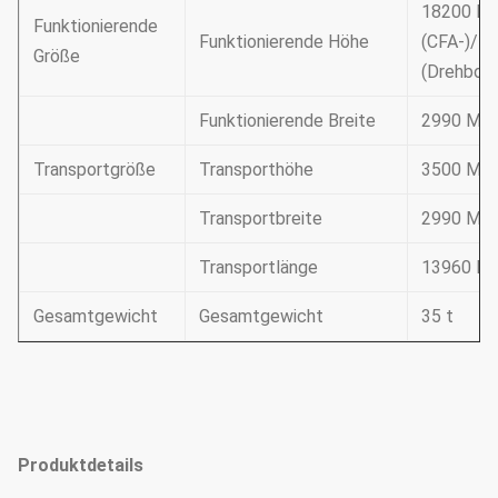
18200 Mil
Funktionierende
Funktionierende Höhe
(CFA-)/
Größe
(Drehbohr
Funktionierende Breite
2990 Mill
Transportgröße
Transporthöhe
3500 Mill
Transportbreite
2990 Mill
Transportlänge
13960 Mil
Gesamtgewicht
Gesamtgewicht
35 t
Produktdetails