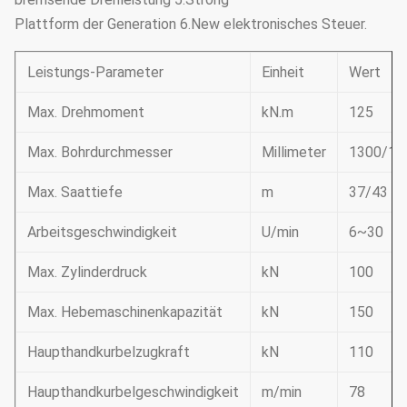
Plattform der Generation 6.New elektronisches Steuer.
Leistungs-Parameter
Einheit
Wert
Max. Drehmoment
kN.m
125
Max. Bohrdurchmesser
Millimeter
1300/15
Max. Saattiefe
m
37/43
Arbeitsgeschwindigkeit
U/min
6~30
Max. Zylinderdruck
kN
100
Max. Hebemaschinenkapazität
kN
150
Haupthandkurbelzugkraft
kN
110
Haupthandkurbelgeschwindigkeit
m/min
78