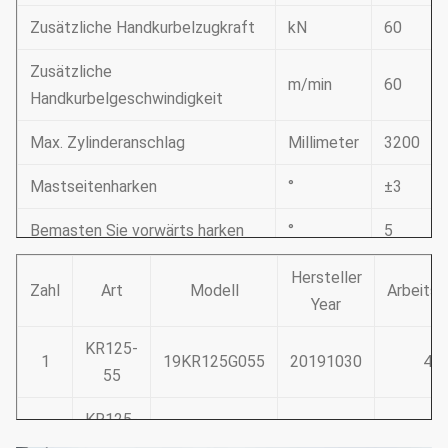
Zusätzliche Handkurbelzugkraft
kN
60
Zusätzliche
m/min
60
Handkurbelgeschwindigkeit
Max. Zylinderanschlag
Millimeter
3200
Mastseitenharken
°
±3
Bemasten Sie vorwärts harken
°
5
Systemdruck
mpa
34,3
Hersteller
Zahl
Art
Modell
Arbeits
Year
Steuerdruck
mpa
3,9
KR125-
1
19KR125G055
20191030
41
Max. gehende Geschwindigkeit
km/h
3
55
Max. Zugkraft
kN
220
KR125-
2
19KR125G056
20191123
32
56