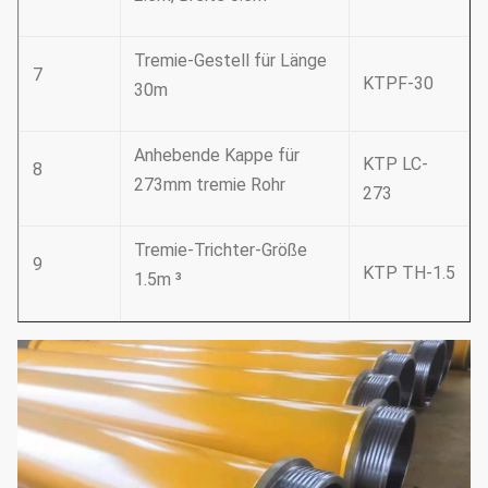
Tremie-Gestell für Länge
7
KTPF-30
30m
Anhebende Kappe für
KTP LC-
8
273mm tremie Rohr
273
Tremie-Trichter-Größe
9
KTP TH-1.5
1.5m ³