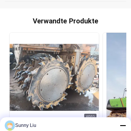
Verwandte Produkte
VIDEO
Sunny Liu
Hydromill Trench Cutter Featuring
Mini-Bohrp