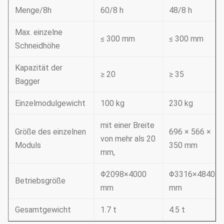
Menge/8h
60/8 h
48/8 h
Max. einzelne
≤ 300 mm
≤ 300 mm
Schneidhöhe
Kapazität der
≥ 20
≥ 35
Bagger
Einzelmodulgewicht
100 kg
230 kg
mit einer Breite
Größe des einzelnen
696 × 566 ×
von mehr als 20
Moduls
350 mm
mm,
Φ2098×4000
Φ3316×4840
Betriebsgröße
mm
mm
Gesamtgewicht
1.7 t
4.5 t