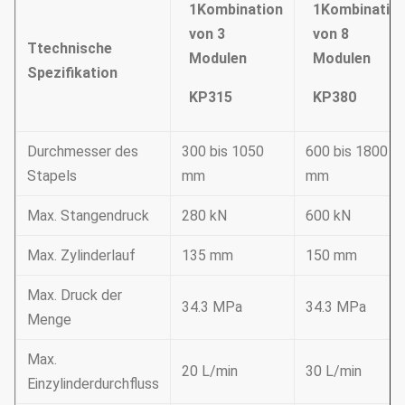
1
Kombination
1
Kombinatio
von 3
von 8
T
technische
Modulen
Modulen
Spezifikation
KP
315
KP380
Durchmesser des
300 bis 1050
600 bis 1800
Stapels
mm
mm
Max. Stangendruck
280 kN
600 kN
Max. Zylinderlauf
135 mm
150 mm
Max. Druck der
34.3 MPa
34.3 MPa
Menge
Max.
20 L/min
30 L/min
Einzylinderdurchfluss