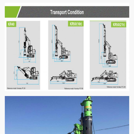
Transportlänge
Millimeter
12850
Gesamtgewicht
t
25