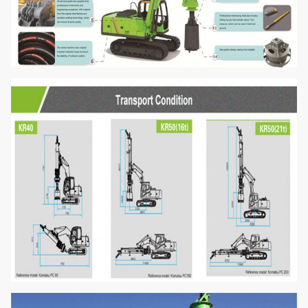
Transporthöhe
Millimeter
3040
Transportbreite
Millimeter
2800
Transportlänge
Millimeter
12850
Gesamtgewicht
t
25