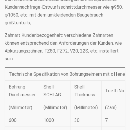
Kundennachfrage-Entwurfsschnittdurchmesser wie φ950,
φ1050, etc. mit dem umkleidenden Baugebrauch
größtenteils;
Zahnart Kundenbezogenheit: verschiedene Zahnarten
können entsprechend den Anforderungen der Kunden, wie
Abkürzungszähnen, FZ80, FZ72, V20, 22S, etc. installiert
sein.
Technische Spezifikation von Bohrungseimern mit offener A
Bohrung
Shell-
Shell
Teeth.No.
Durchmesser.
SCHLAG.
Thickness
(Millimeter)
(Millimeter)
(Millimeter)
(Zahl)
600
1000
30
7