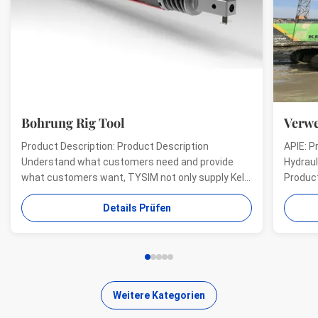
Bohrung Rig Tool
Verwe
Product Description: Product Description
APIE: P
Understand what customers need and provide
Hydraul
what customers want, TYSIM not only supply Kelly
Product
bars for drill rigs of world’s top brands, but also
offer a
Details Prüfen
provide one-stop solution for the world foundation
providi
construction users. While providing customized
needs o
quality products, ...
...
Weitere Kategorien