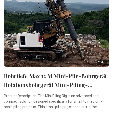
VIDEO
Bohrtiefe Max 12 M Mini-Pile-Bohrgerät
Rotationsbohrgerät Mini-Piling-
Maschine
Product Description: The Mini Piling Rig is an advanced and
compact solution designed specifically for small to medium-
scale piling projects. This small piling rig stands out in the
construction industry due to its remarkable combination of