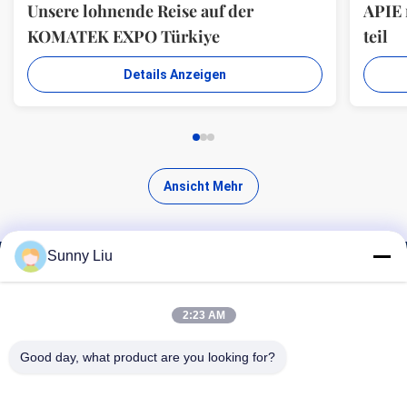
Unsere lohnende Reise auf der
APIE
KOMATEK EXPO Türkiye
teil
Details Anzeigen
Ansicht Mehr
Sunny Liu
Finde hochwertige Produkte
2:23 AM
Good day, what product are you looking for?
Suchen