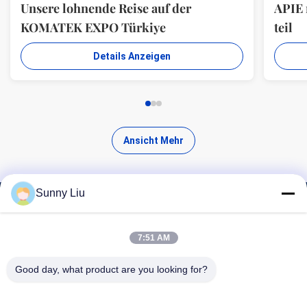
Unsere lohnende Reise auf der
APIE
KOMATEK EXPO Türkiye
teil
Details Anzeigen
Ansicht Mehr
Sunny Liu
Finde hochwertige Produkte
7:51 AM
Good day, what product are you looking for?
Suchen