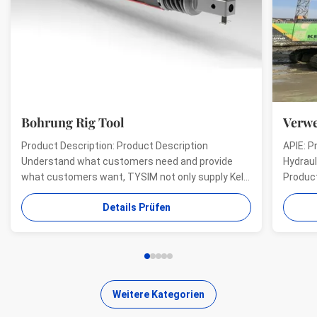
Bohrung Rig Tool
Verwe
Product Description: Product Description
APIE: P
Understand what customers need and provide
Hydraul
what customers want, TYSIM not only supply Kelly
Product
bars for drill rigs of world’s top brands, but also
offer a
Details Prüfen
provide one-stop solution for the world foundation
providi
construction users. While providing customized
needs o
quality products, ...
...
Weitere Kategorien