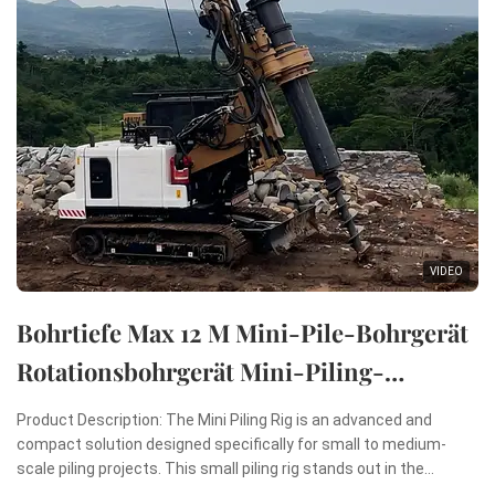
VIDEO
Bohrtiefe Max 12 M Mini-Pile-Bohrgerät
Rotationsbohrgerät Mini-Piling-
Maschine
Product Description: The Mini Piling Rig is an advanced and
compact solution designed specifically for small to medium-
scale piling projects. This small piling rig stands out in the
construction industry due to its remarkable combination of