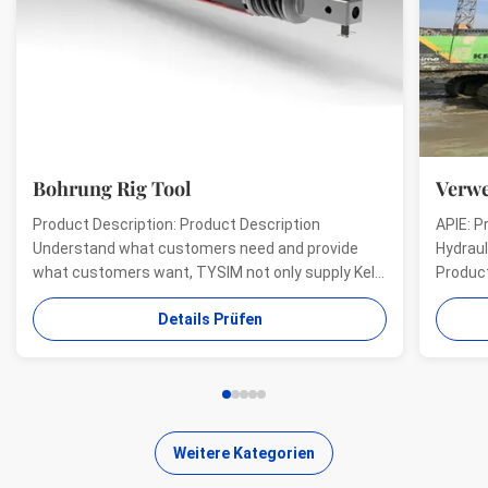
Bohrung Rig Tool
Verwende
Product Description: Product Description
APIE: Profes
Understand what customers need and provide
Hydraulic Dr
what customers want, TYSIM not only supply Kelly
Product desc
bars for drill rigs of world’s top brands, but also
offer a rang
Details Prüfen
provide one-stop solution for the world foundation
providing mu
construction users. While providing customized
needs of our
quality products, ...
...
Weitere Kategorien