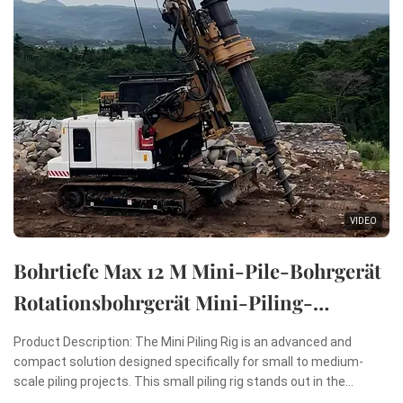
VIDEO
Bohrtiefe Max 12 M Mini-Pile-Bohrgerät
Rotationsbohrgerät Mini-Piling-
Maschine
Product Description: The Mini Piling Rig is an advanced and
compact solution designed specifically for small to medium-
scale piling projects. This small piling rig stands out in the
construction industry due to its remarkable combination of