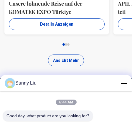
Unsere lohnende Reise auf der
APIE
KOMATEK EXPO Türkiye
teil
Details Anzeigen
Ansicht Mehr
Sunny Liu
Finde hochwertige Produkte
6:44 AM
Good day, what product are you looking for?
Suchen