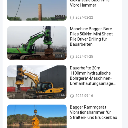
elektrische Blech-Pile
Vibro Hammer
Stapel-Fahrer Attachment
00:35
2024-02-22
Maschine Bagger-Bore
Piles 50kNm Mini Sheet
Pile Driver Drilling für
Bauarbeiten
Stapel-Fahrer Attachment
00:13
2024-01-25
Dauerhafte 20m
1100mm hydraulische
Bohrgerät-Maschinen-
Drehanhäufungsanlage
Raupen-50KNm
Stapel-Fahrer Attachment
00:44
2022-09-16
Bagger Rammgerät
Vibrationshammer für
Straßen- und Brückenbau