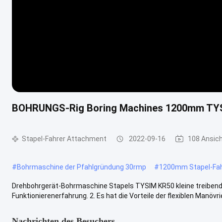
BOHRUNGS-Rig Boring Machines 1200mm TYSI
Stapel-Fahrer Attachment
2022-09-16
108 Ansic
#
Bohrmaschine der Pfahlgründung 30rmp
#
1200mm Stapel-Fa
Drehbohrgerät-Bohrmaschine Stapels TYSIM KR50 kleine treibende
Funktionierenerfahrung. 2. Es hat die Vorteile der flexiblen Manövrie
Nachrichten des Besuchers