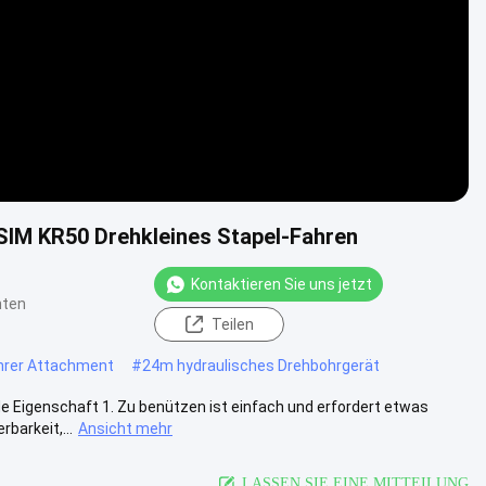
M KR50 Drehkleines Stapel-Fahren
Kontaktieren Sie uns jetzt
hten
Teilen
hrer Attachment
#
24m hydraulisches Drehbohrgerät
 Eigenschaft 1. Zu benützen ist einfach und erfordert etwas
rbarkeit,...
Ansicht mehr
LASSEN SIE EINE MITTEILUNG