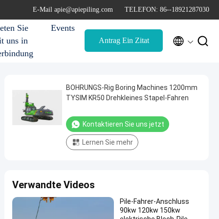
E-Mail apie@apiepiling.com
TELEFON: 86--18921287030
eten Sie
Events


t uns in
Antrag Ein Zitat
erbindung
BOHRUNGS-Rig Boring Machines 1200mm
TYSIM KR50 Drehkleines Stapel-Fahren
Kontaktieren Sie uns jetzt
Lernen Sie mehr
Verwandte Videos
Pile-Fahrer-Anschluss
90kw 120kw 150kw